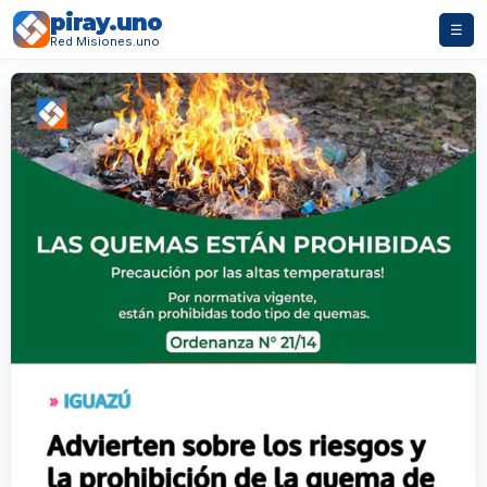
piray.uno
☰
Red Misiones.uno