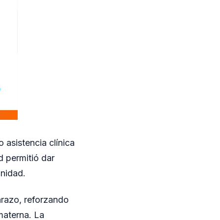
 asistencia clínica
d permitió dar
unidad.
arazo, reforzando
 materna. La