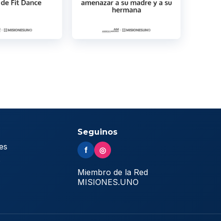
Seguinos
es
f
◎
s
Miembro de la Red
MISIONES.UNO