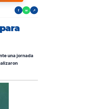
f
w
↗
 para
nte una jornada
alizaron