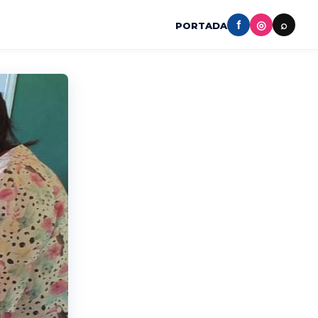
f
◎
⌕
PORTADA