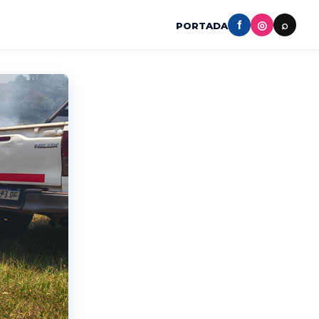
f
◎
⌕
PORTADA