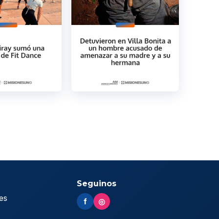
Seguinos
es
f
◎
s