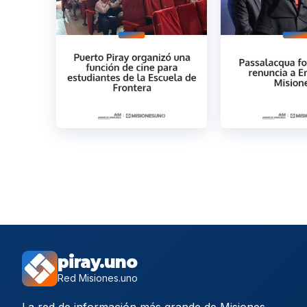
piray.uno
Red Misiones.uno
La red de información más grande de Misiones