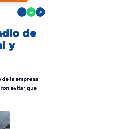
f
w
↗
ndio de
l y
o de la empresa
ron evitar que