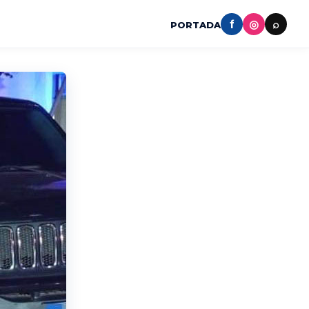
f
◎
⌕
PORTADA