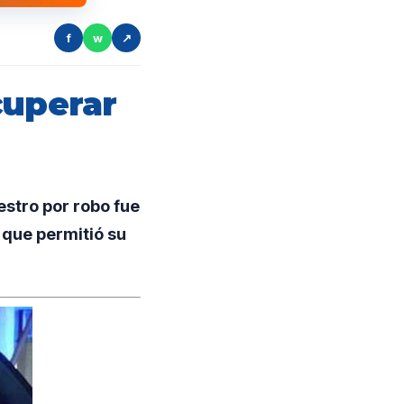
f
w
↗
cuperar
stro por robo fue
 que permitió su