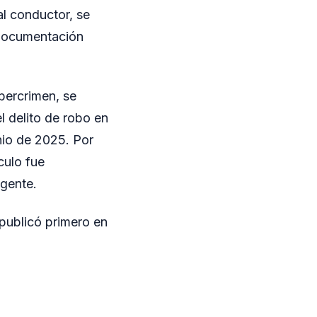
al conductor, se
 documentación
ibercrimen, se
l delito de robo en
nio de 2025. Por
culo fue
igente.
publicó primero en