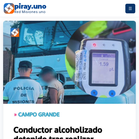
piray.uno
☰
Red Misiones.uno