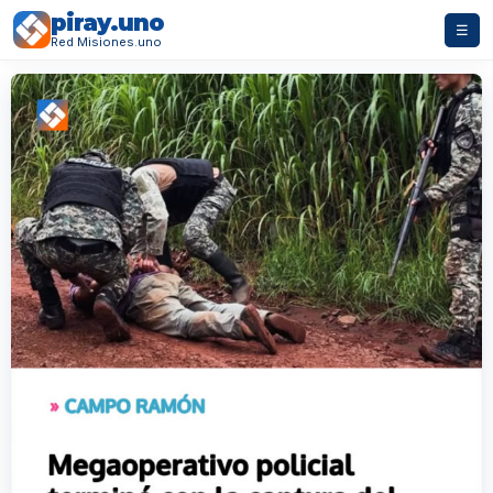
piray.uno
☰
Red Misiones.uno