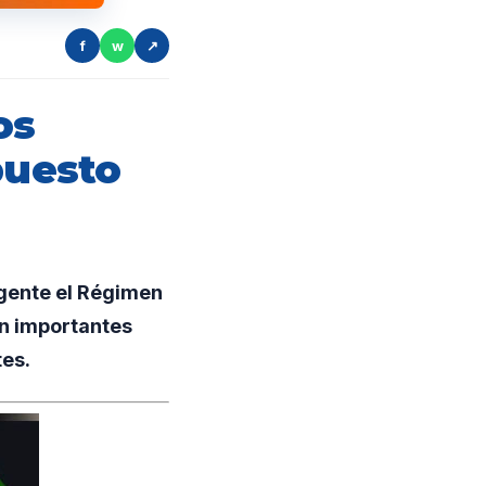
f
w
↗
os
puesto
gente el Régimen
on importantes
tes.