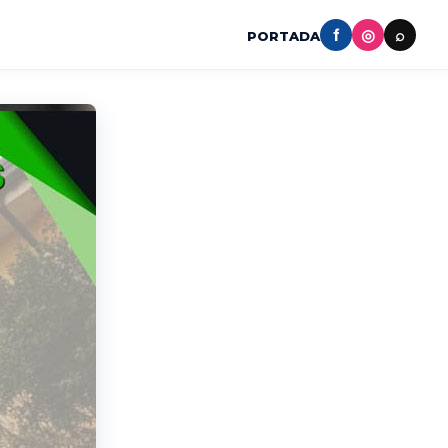
f
◎
⌕
PORTADA