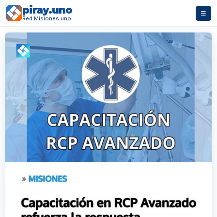
piray.uno
☰
Red Misiones.uno