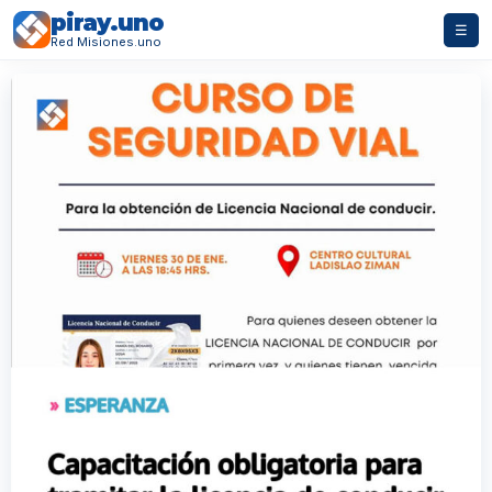
piray.uno
☰
Red Misiones.uno