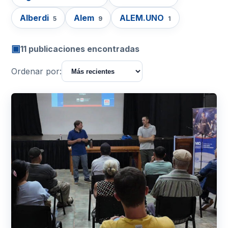
Alberdi
Alem
ALEM.UNO
5
9
1
▣
11 publicaciones encontradas
Ordenar por: