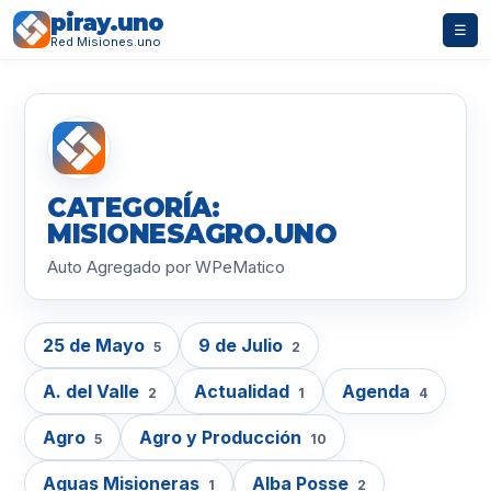
piray.uno
☰
Red Misiones.uno
CATEGORÍA:
MISIONESAGRO.UNO
Auto Agregado por WPeMatico
25 de Mayo
9 de Julio
5
2
A. del Valle
Actualidad
Agenda
2
1
4
Agro
Agro y Producción
5
10
Aguas Misioneras
Alba Posse
1
2