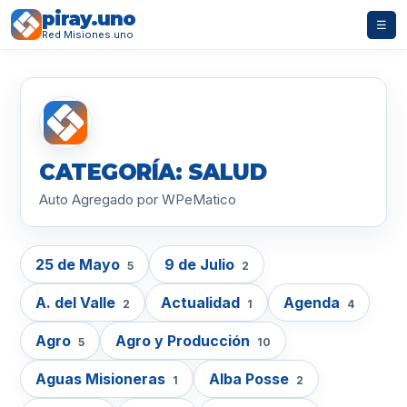
piray.uno
☰
Red Misiones.uno
CATEGORÍA: SALUD
Auto Agregado por WPeMatico
25 de Mayo
9 de Julio
5
2
A. del Valle
Actualidad
Agenda
2
1
4
Agro
Agro y Producción
5
10
Aguas Misioneras
Alba Posse
1
2