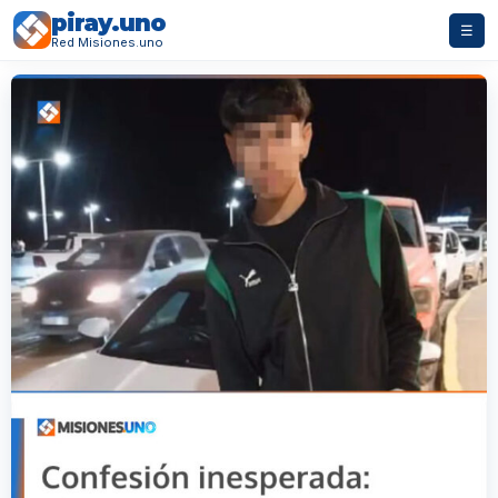
piray.uno
☰
Red Misiones.uno