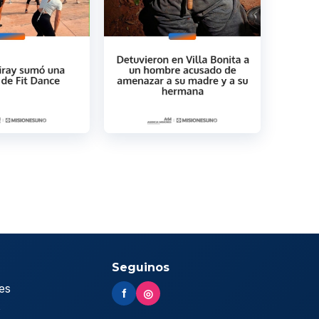
Seguinos
es
f
◎
s