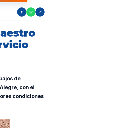
f
w
↗
maestro
rvicio
bajos de
Alegre, con el
jores condiciones