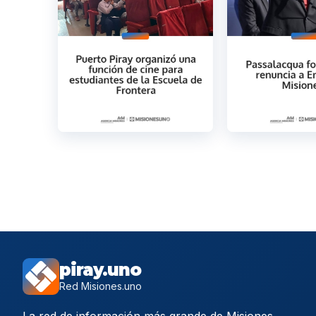
piray.uno
Red Misiones.uno
La red de información más grande de Misiones