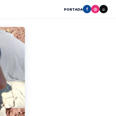
f
◎
⌕
PORTADA