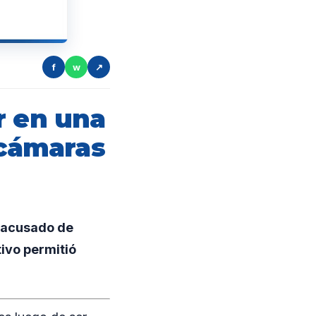
f
w
↗
r en una
 cámaras
s acusado de
tivo permitió