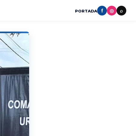
f
◎
⌕
PORTADA