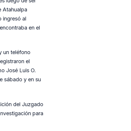
es luego de ser
le Atahualpa
o ingresó al
 encontraba en el
y un teléfono
egistraron el
mo José Luis O.
te sábado y en su
sición del Juzgado
 investigación para