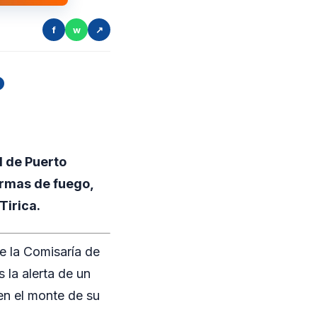
f
w
↗
o
l de Puerto
armas de fuego,
Tirica.
e la Comisaría de
 la alerta de un
n el monte de su