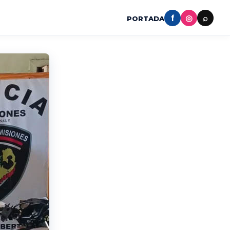
f
◎
⌕
PORTADA