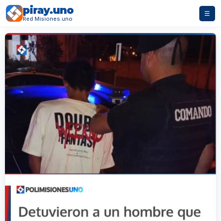
piray.uno
☰
Red Misiones.uno