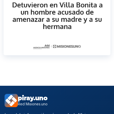
piray.uno
Red Misiones.uno