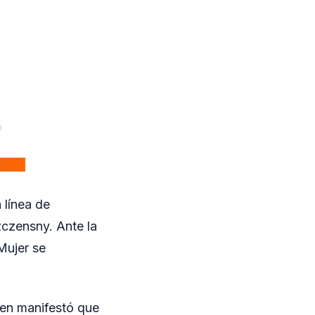
 línea de
zczensny. Ante la
Mujer se
uien manifestó que