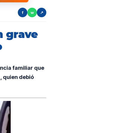
f
w
↗
n grave
o
cia familiar que
, quien debió