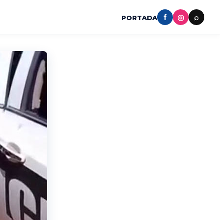
f
◎
⌕
PORTADA