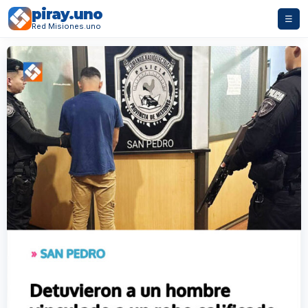
piray.uno
☰
Red Misiones.uno