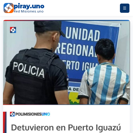
piray.uno
☰
Red Misiones.uno