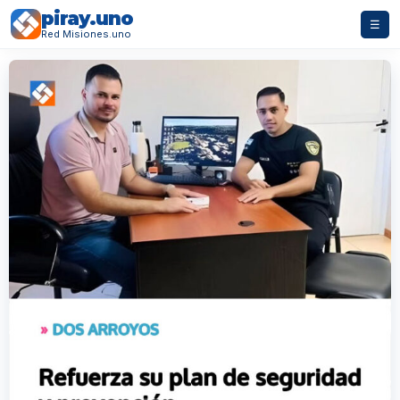
piray.uno
☰
Red Misiones.uno