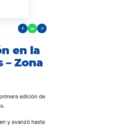
f
w
↗
n en la
s – Zona
 primera edición de
s.
amen y avanzó hasta