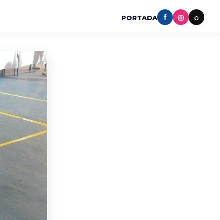
f
◎
⌕
PORTADA