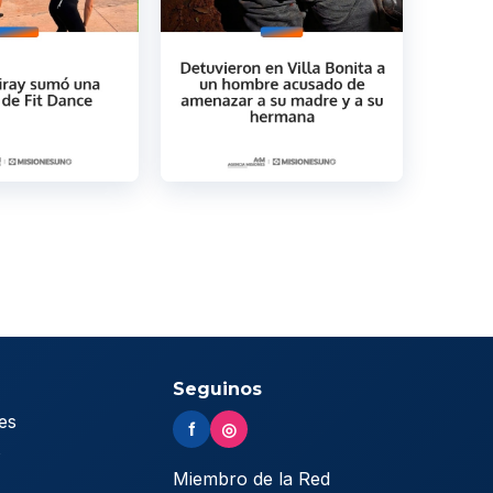
Seguinos
es
f
◎
s
Miembro de la Red