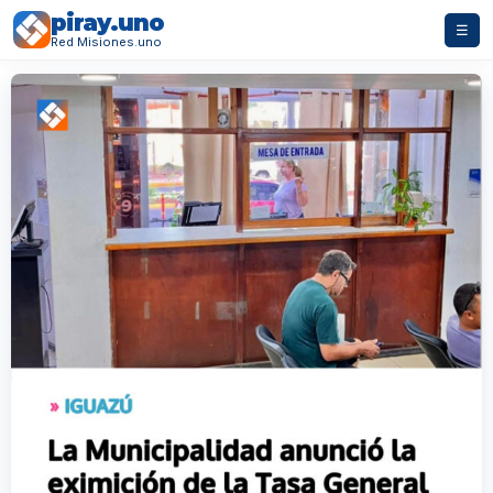
piray.uno
☰
Red Misiones.uno