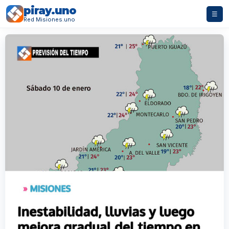
piray.uno
☰
Red Misiones.uno