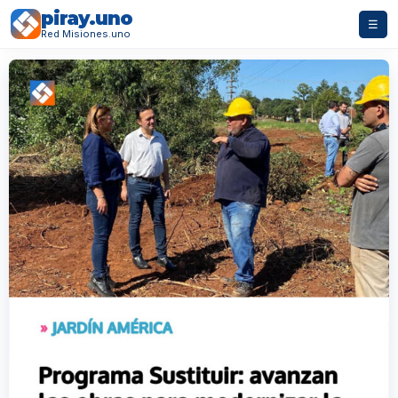
piray.uno
☰
Red Misiones.uno