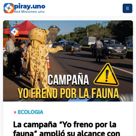
piray.uno
☰
Red Misiones.uno