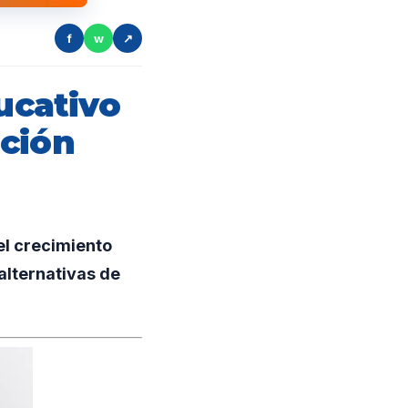
f
w
↗
ucativo
ación
el crecimiento
alternativas de