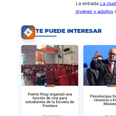
La entrada
La ciud
jóvenes y adultos
s
TE PUEDE INTERESAR