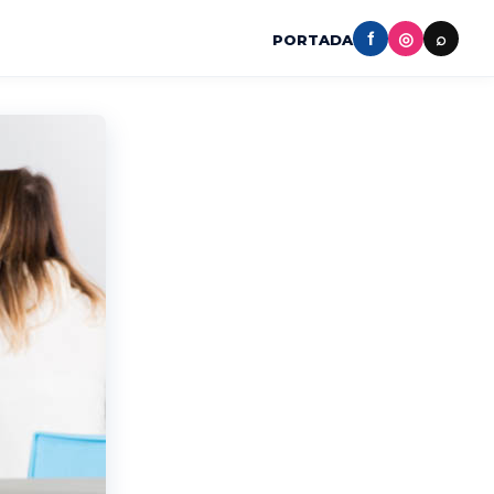
f
◎
⌕
PORTADA