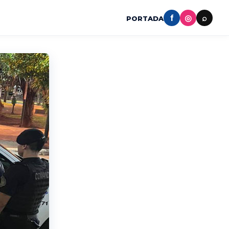
f
◎
⌕
PORTADA