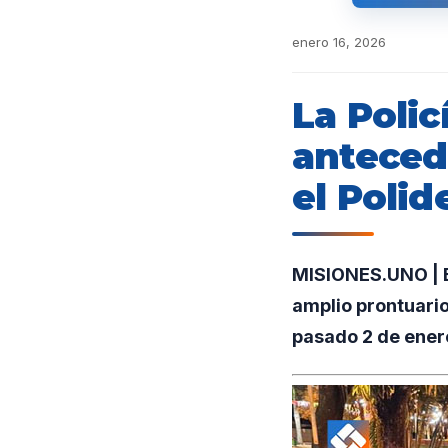
enero 16, 2026
La Poli
anteced
el Polid
MISIONES.UNO | Ef
amplio prontuario
pasado 2 de enero