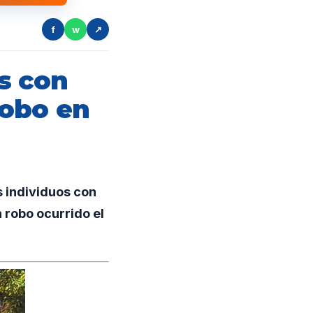
f
w
↗
s con
robo en
s individuos con
n robo ocurrido el