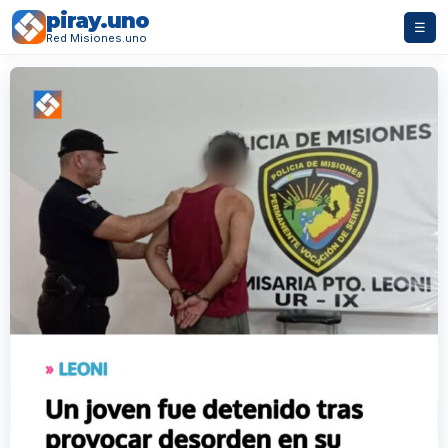
piray.uno
☰
Red Misiones.uno