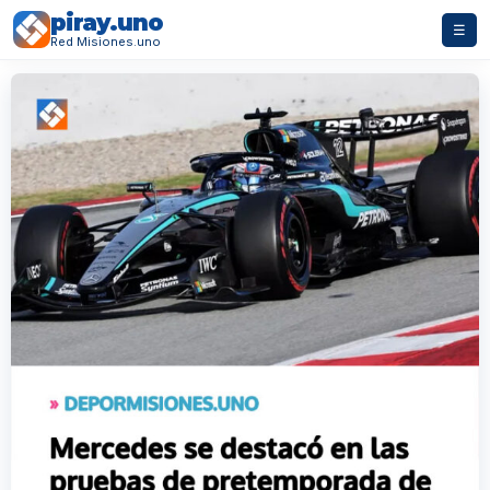
piray.uno
☰
Red Misiones.uno