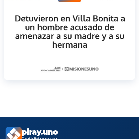
piray.uno