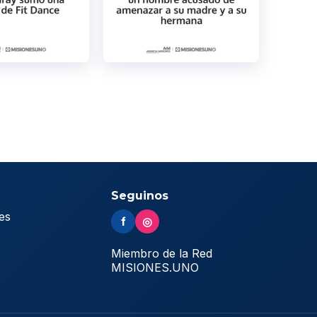
Seguinos
es
f
◎
s
Miembro de la Red
MISIONES.UNO