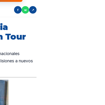
f
w
↗
ia
m Tour
nacionales
Misiones a nuevos