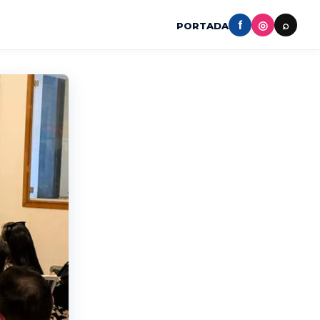
f
◎
⌕
PORTADA