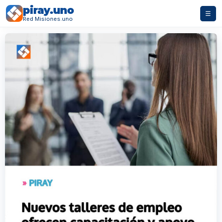
piray.uno
☰
Red Misiones.uno