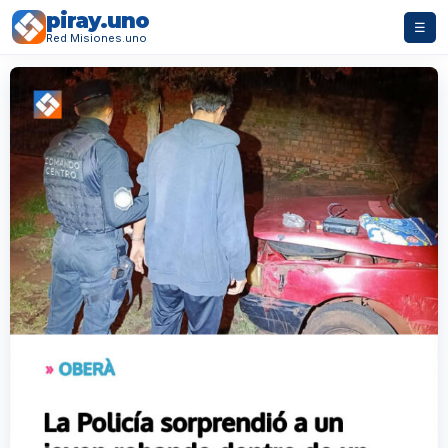
piray.uno
☰
Red Misiones.uno