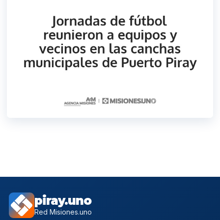
piray.uno
Red Misiones.uno