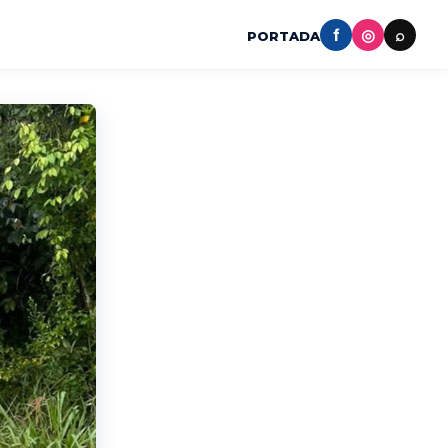
f
◎
⌕
PORTADA