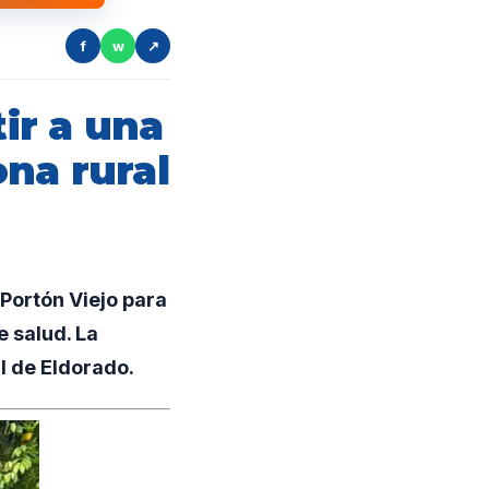
f
w
↗
tir a una
na rural
Portón Viejo para
 salud. La
l de Eldorado.