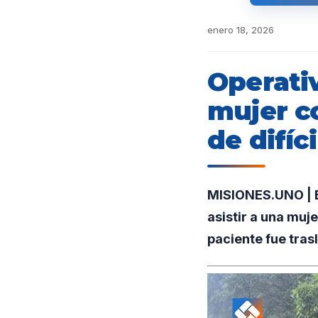
enero 18, 2026
Operativ
mujer co
de difíc
MISIONES.UNO | Ef
asistir a una muj
paciente fue tras