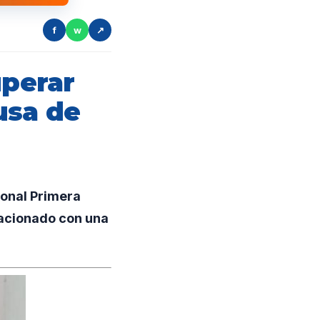
f
w
↗
uperar
usa de
ional Primera
lacionado con una