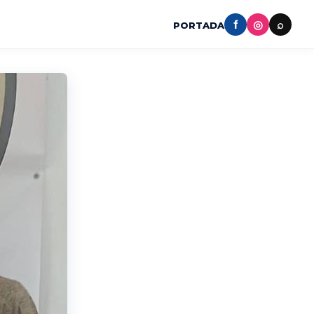
f
◎
⌕
PORTADA