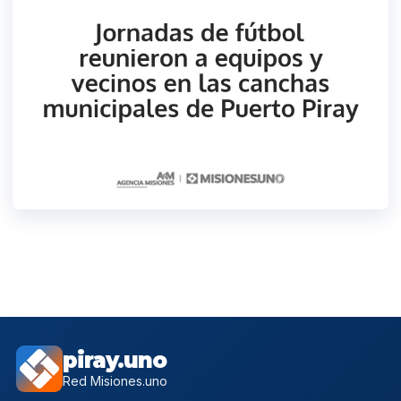
piray.uno
Red Misiones.uno