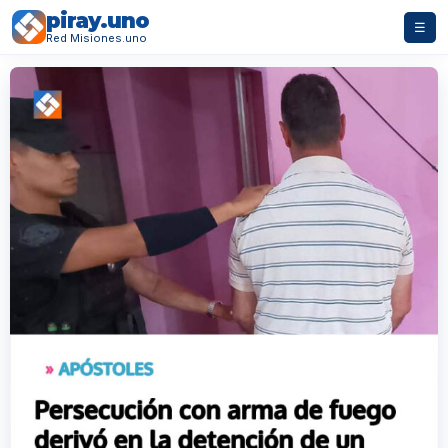
piray.uno
☰
Red Misiones.uno