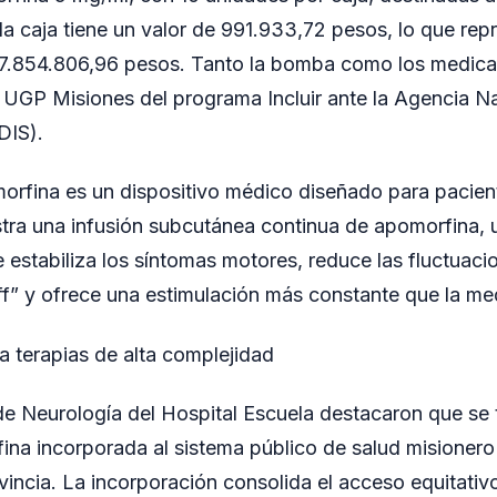
a caja tiene un valor de 991.933,72 pesos, lo que rep
e 17.854.806,96 pesos. Tanto la bomba como los medic
 UGP Misiones del programa Incluir ante la Agencia N
DIS).
rfina es un dispositivo médico diseñado para pacien
tra una infusión subcutánea continua de apomorfina, 
estabiliza los síntomas motores, reduce las fluctuacio
ff” y ofrece una estimulación más constante que la med
a terapias de alta complejidad
de Neurología del Hospital Escuela destacaron que se t
na incorporada al sistema público de salud misionero
incia. La incorporación consolida el acceso equitativo