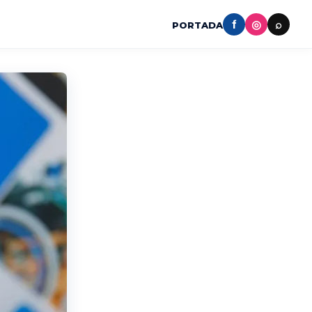
f
◎
⌕
PORTADA