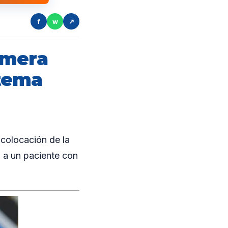
f
w
↗
imera
stema
colocación de la
 a un paciente con