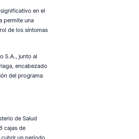
ignificativo en el
a permite una
rol de los síntomas
 S.A., junto al
ariaga, encabezado
ción del programa
sterio de Salud
18 cajas de
 cubrir un período