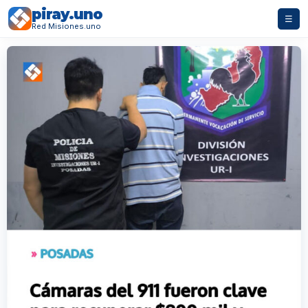
piray.uno
☰
Red Misiones.uno