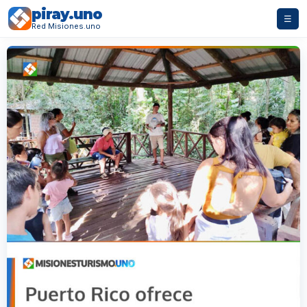
piray.uno
☰
Red Misiones.uno