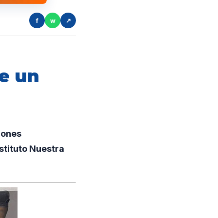
f
w
↗
de un
iones
stituto Nuestra