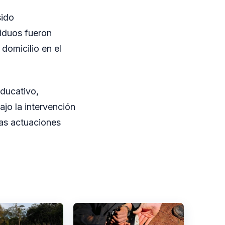
sido
viduos fueron
domicilio en el
educativo,
jo la intervención
las actuaciones