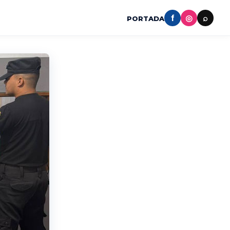
f
◎
⌕
PORTADA