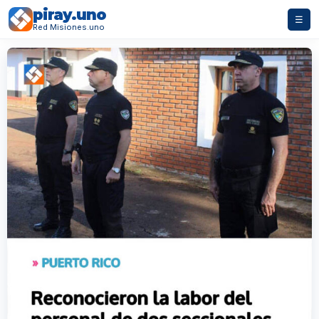
piray.uno
☰
Red Misiones.uno