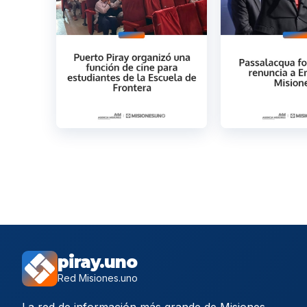
piray.uno
Red Misiones.uno
La red de información más grande de Misiones