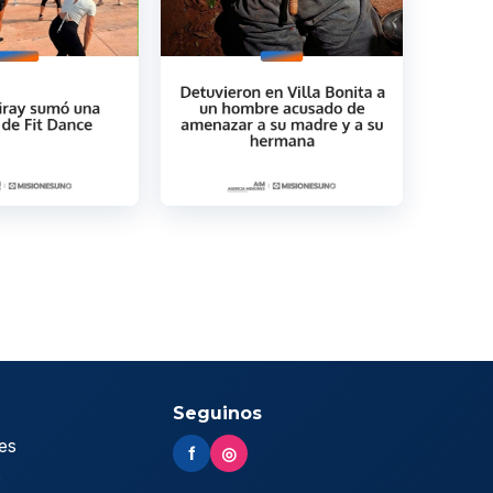
Seguinos
es
f
◎
s