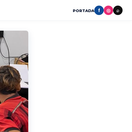
f
◎
⌕
PORTADA