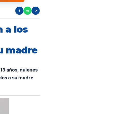
f
w
↗
 a los
su madre
 13 años, quienes
dos a su madre