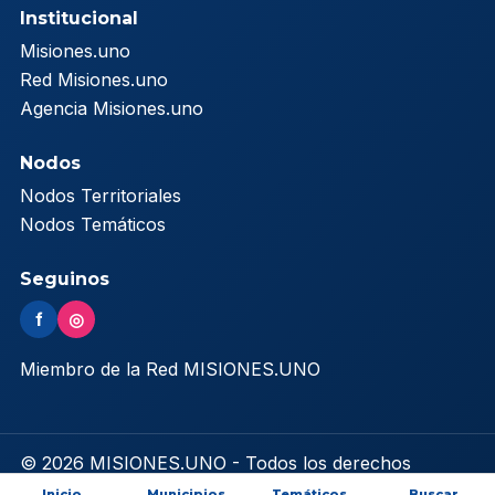
Institucional
Misiones.uno
Red Misiones.uno
Agencia Misiones.uno
Nodos
Nodos Territoriales
Nodos Temáticos
Seguinos
f
◎
Miembro de la Red MISIONES.UNO
© 2026 MISIONES.UNO - Todos los derechos
reservados
Inicio
Municipios
Temáticos
Buscar