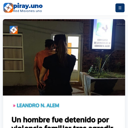
piray.uno
☰
Red Misiones.uno