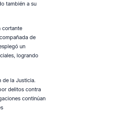
do también a su
n cortante
 acompañada de
desplegó un
ciales, logrando
de la Justicia.
or delitos contra
igaciones continúan
es