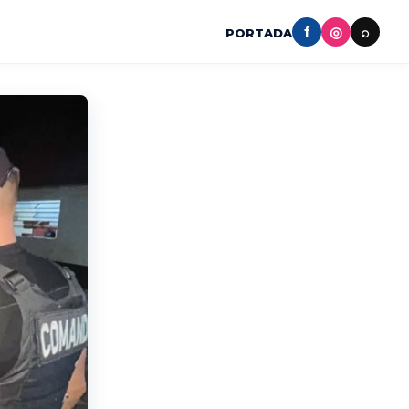
f
◎
⌕
PORTADA