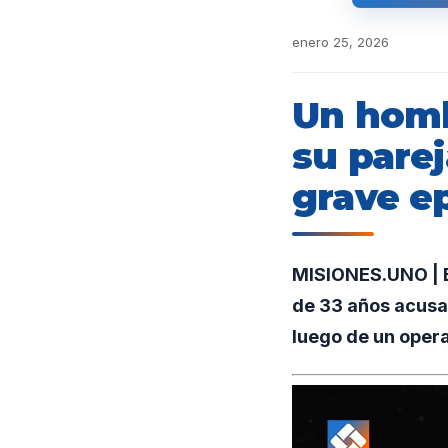
enero 25, 2026
Un homb
su parej
grave ep
MISIONES.UNO | En
de 33 años acusad
luego de un opera