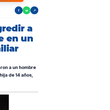
f
w
↗
redir a
te en un
liar
aron a un hombre
hija de 14 años,