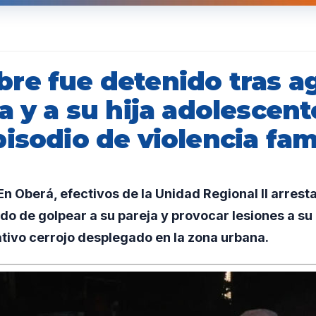
re fue detenido tras ag
a y a su hija adolescen
isodio de violencia fami
 Oberá, efectivos de la Unidad Regional II arrest
o de golpear a su pareja y provocar lesiones a su 
tivo cerrojo desplegado en la zona urbana.