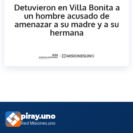
piray.uno
Red Misiones.uno