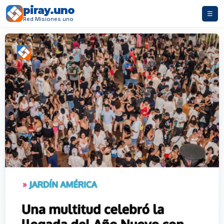
piray.uno
☰
Red Misiones.uno