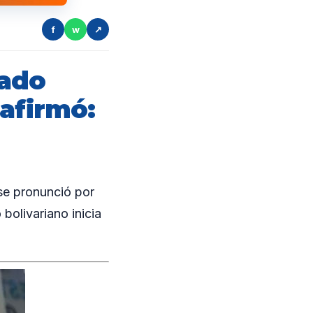
f
w
↗
hado
 afirmó:
e pronunció por
bolivariano inicia