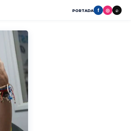
f
◎
⌕
PORTADA