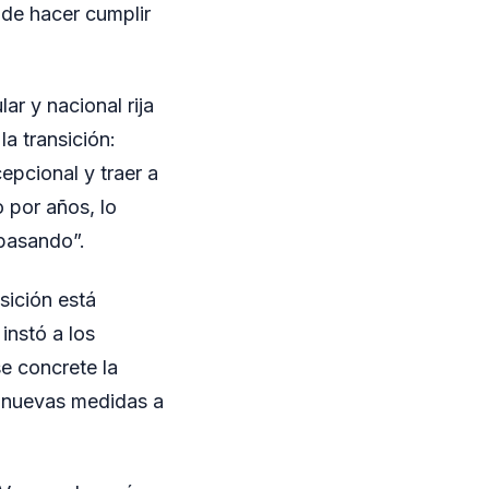
de hacer cumplir
ar y nacional rija
a transición:
cepcional y traer a
 por años, lo
 pasando”.
sición está
instó a los
e concrete la
n nuevas medidas a