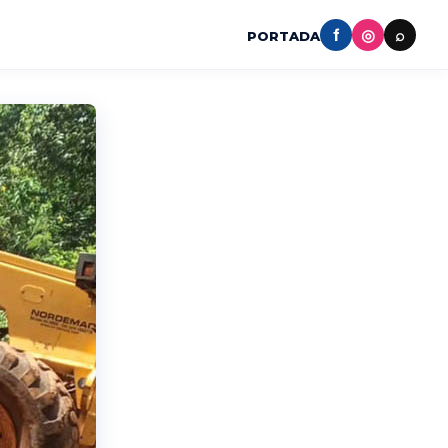
f
◎
⌕
PORTADA