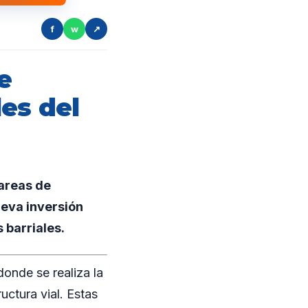
f
w
↗
e
es del
areas de
ueva inversión
s barriales.
donde se realiza la
uctura vial. Estas