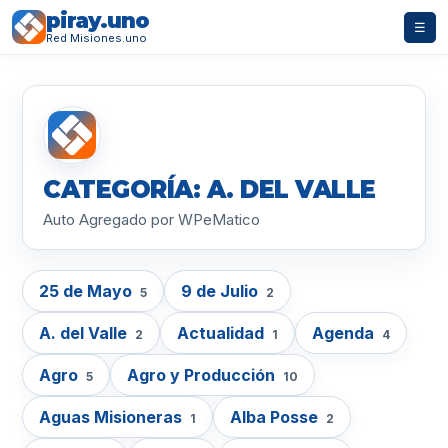
piray.uno
☰
Red Misiones.uno
CATEGORÍA: A. DEL VALLE
Auto Agregado por WPeMatico
25 de Mayo
9 de Julio
5
2
A. del Valle
Actualidad
Agenda
2
1
4
Agro
Agro y Producción
5
10
Aguas Misioneras
Alba Posse
1
2