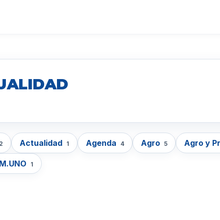
UALIDAD
Actualidad
Agenda
Agro
Agro y P
2
1
4
5
EM.UNO
1