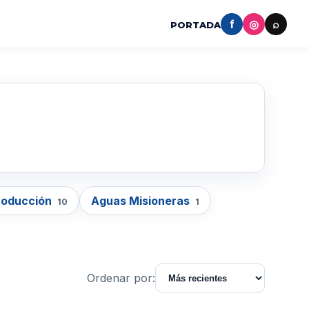
f
◎
⌕
PORTADA
roducción
Aguas Misioneras
10
1
Ordenar por: