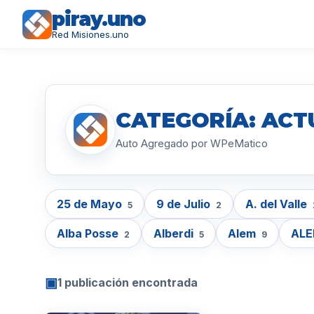
piray.uno
Red Misiones.uno
CATEGORÍA: ACT
Auto Agregado por WPeMatico
25 de Mayo
9 de Julio
A. del Valle
5
2
Alba Posse
Alberdi
Alem
AL
2
5
9
▣
1 publicación encontrada